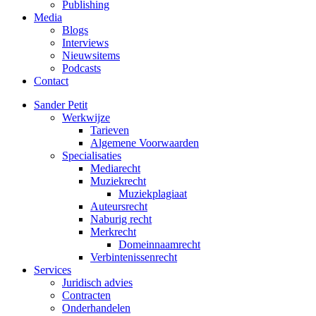
Publishing
Media
Blogs
Interviews
Nieuwsitems
Podcasts
Contact
Sander Petit
Werkwijze
Tarieven
Algemene Voorwaarden
Specialisaties
Mediarecht
Muziekrecht
Muziekplagiaat
Auteursrecht
Naburig recht
Merkrecht
Domeinnaamrecht
Verbintenissenrecht
Services
Juridisch advies
Contracten
Onderhandelen