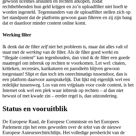
gewoon licenties afsluiten en rechten afkopen, zodat
rechthebbenden hun geld krijgen en zo’n uploadfilter niet hoeft te
worden ingesteld. Tegenstanders van de uploadfilter stellen zich op
het standpunt dat de platforms gewoon gaan filteren en zij zijn bang
dat er daardoor minder content online komt.
Werking filter
Ik denk dat de filter
zelf
niet het probleem is, maar dat alles valt of
staat met de
werking
van de filter. Als de filter goed werkt en
“illegale content” kan tegenhouden, dan vind ik de filter een goede
maatregel om inbreuk op rechten te voorkomen. Let wel: citaten,
kritieken, recensies, karikaturen en parodieën blijven gewoon
toegestaan! Slipt er dan toch iets onrechtmatigs tussendoor, dan is
een platform daarvoor aansprakelijk. Dat lijkt mij eigenlijk wel een
redelijke tussenweg. Los van een vrijplaats voor coole content, is het
Internet ook wel een plek waar inbreuk op rechten – al dan niet
bewust of met kwade zin – eerder regel is, dan uitzondering.
Status en vooruitblik
De Europese Raad, de Europese Commissie en het Europees
Parlement zijn het eens geworden over de
tekst
van de nieuwe
Europese Auteursrechtrichtlijn. Het volledige persbericht van de