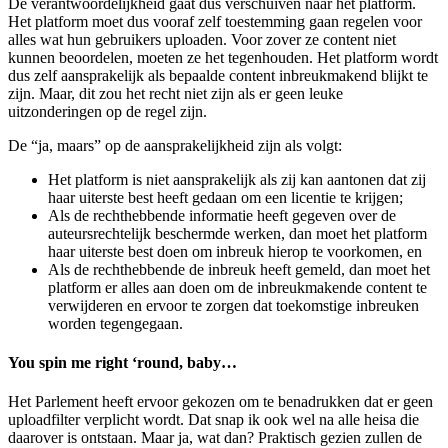
De verantwoordelijkheid gaat dus verschuiven naar het platform.
Het platform moet dus vooraf zelf toestemming gaan regelen voor
alles wat hun gebruikers uploaden. Voor zover ze content niet
kunnen beoordelen, moeten ze het tegenhouden. Het platform wordt
dus zelf aansprakelijk als bepaalde content inbreukmakend blijkt te
zijn. Maar, dit zou het recht niet zijn als er geen leuke
uitzonderingen op de regel zijn.
De “ja, maars” op de aansprakelijkheid zijn als volgt:
Het platform is niet aansprakelijk als zij kan aantonen dat zij
haar uiterste best heeft gedaan om een licentie te krijgen;
Als de rechthebbende informatie heeft gegeven over de
auteursrechtelijk beschermde werken, dan moet het platform
haar uiterste best doen om inbreuk hierop te voorkomen, en
Als de rechthebbende de inbreuk heeft gemeld, dan moet het
platform er alles aan doen om de inbreukmakende content te
verwijderen en ervoor te zorgen dat toekomstige inbreuken
worden tegengegaan.
You spin me right ‘round, baby…
Het Parlement heeft ervoor gekozen om te benadrukken dat er geen
uploadfilter verplicht wordt. Dat snap ik ook wel na alle heisa die
daarover is ontstaan. Maar ja, wat dan? Praktisch gezien zullen de