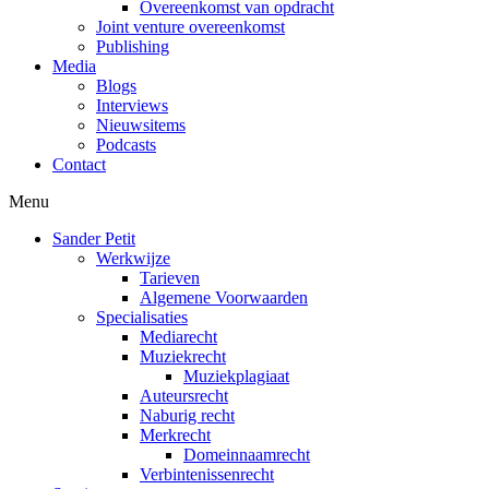
Overeenkomst van opdracht
Joint venture overeenkomst
Publishing
Media
Blogs
Interviews
Nieuwsitems
Podcasts
Contact
Menu
Sander Petit
Werkwijze
Tarieven
Algemene Voorwaarden
Specialisaties
Mediarecht
Muziekrecht
Muziekplagiaat
Auteursrecht
Naburig recht
Merkrecht
Domeinnaamrecht
Verbintenissenrecht