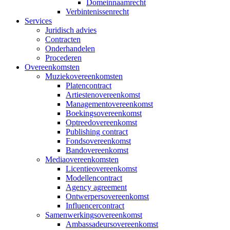
Domeinnaamrecht
Verbintenissenrecht
Services
Juridisch advies
Contracten
Onderhandelen
Procederen
Overeenkomsten
Muziekovereenkomsten
Platencontract
Artiestenovereenkomst
Managementovereenkomst
Boekingsovereenkomst
Optreedovereenkomst
Publishing contract
Fondsovereenkomst
Bandovereenkomst
Mediaovereenkomsten
Licentieovereenkomst
Modellencontract
Agency agreement
Ontwerpersovereenkomst
Influencercontract
Samenwerkingsovereenkomst
Ambassadeursovereenkomst