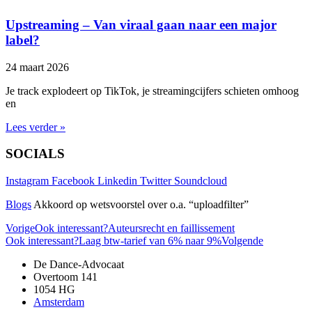
Upstreaming – Van viraal gaan naar een major
label?
24 maart 2026
Je track explodeert op TikTok, je streamingcijfers schieten omhoog
en
Lees verder »
SOCIALS
Instagram
Facebook
Linkedin
Twitter
Soundcloud
Blogs
Akkoord op wetsvoorstel over o.a. “uploadfilter”
Vorige
Ook interessant?
Auteursrecht en faillissement
Ook interessant?
Laag btw-tarief van 6% naar 9%
Volgende
De Dance-Advocaat
Overtoom 141
1054 HG
Amsterdam