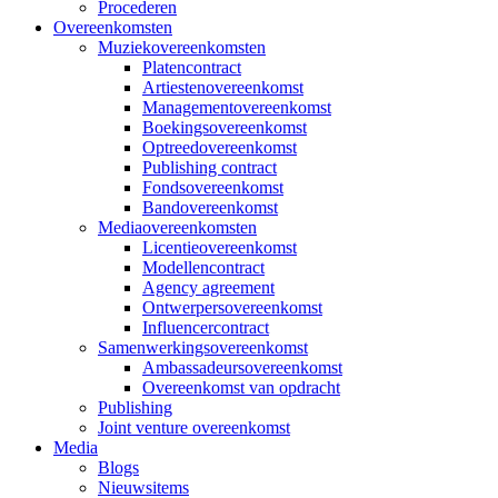
Procederen
Overeenkomsten
Muziekovereenkomsten
Platencontract
Artiestenovereenkomst
Managementovereenkomst
Boekingsovereenkomst
Optreedovereenkomst
Publishing contract
Fondsovereenkomst
Bandovereenkomst
Mediaovereenkomsten
Licentieovereenkomst
Modellencontract
Agency agreement
Ontwerpersovereenkomst
Influencercontract
Samenwerkingsovereenkomst
Ambassadeursovereenkomst
Overeenkomst van opdracht
Publishing
Joint venture overeenkomst
Media
Blogs
Nieuwsitems