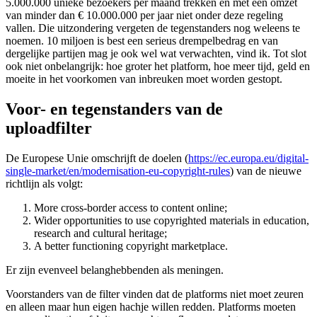
5.000.000 unieke bezoekers per maand trekken en met een omzet
van minder dan € 10.000.000 per jaar niet onder deze regeling
vallen. Die uitzondering vergeten de tegenstanders nog weleens te
noemen. 10 miljoen is best een serieus drempelbedrag en van
dergelijke partijen mag je ook wel wat verwachten, vind ik. Tot slot
ook niet onbelangrijk: hoe groter het platform, hoe meer tijd, geld en
moeite in het voorkomen van inbreuken moet worden gestopt.
Voor- en tegenstanders van de
uploadfilter
De Europese Unie omschrijft de doelen (
https://ec.europa.eu/digital-
single-market/en/modernisation-eu-copyright-rules
) van de nieuwe
richtlijn als volgt:
More cross-border access to content online;
Wider opportunities to use copyrighted materials in education,
research and cultural heritage;
A better functioning copyright marketplace.
Er zijn evenveel belanghebbenden als meningen.
Voorstanders van de filter vinden dat de platforms niet moet zeuren
en alleen maar hun eigen hachje willen redden. Platforms moeten