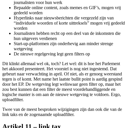
journalisten voor hun werk
Bepaalde online content, zoals memes en GIF’s, mogen vrij
gedeeld worden
Hyperlinks naar nieuwsberichten die vergezeld zijn van
“individuele woorden of korte uittreksels” mogen vrij gedeeld
worden
Journalisten hebben recht op een deel van de inkomsten die
hun uitgevers verdienen
Start-up-platformen zijn onderhevig aan minder strenge
wetgeving
De nieuwe regelgeving legt geen filters op
Dit klinkt allemaal wel ok, toch? Let wel: dit is hoe het Parlement
het akkoord presenteert. Het voorstel is nog niet ingestemd. Dat
gebeurt naar verwachting in april. Of niet, als er genoeg weerstand
tegen is of komt. Met name het laatste bullit point is aardig gespind
door het EP. De wetgeving legt weliswaar geen filter op, maar het
zou best kunnen dat een filter de meest voordehandliggende en
logische manier is om aan de nieuwe wetgeving te voldoen. Ergo,
uploadfilter.
Twee van de meest besproken wijzigingen zijn dan ook die van de
link taks en de zogenaamde uploadfilter.
Artikel 11 – link tax