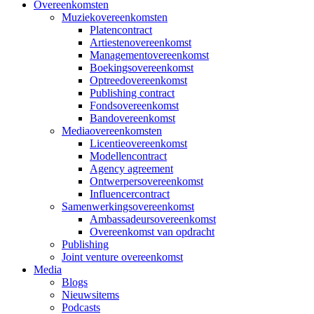
Overeenkomsten
Muziekovereenkomsten
Platencontract
Artiestenovereenkomst
Managementovereenkomst
Boekingsovereenkomst
Optreedovereenkomst
Publishing contract
Fondsovereenkomst
Bandovereenkomst
Mediaovereenkomsten
Licentieovereenkomst
Modellencontract
Agency agreement
Ontwerpersovereenkomst
Influencercontract
Samenwerkingsovereenkomst
Ambassadeursovereenkomst
Overeenkomst van opdracht
Publishing
Joint venture overeenkomst
Media
Blogs
Nieuwsitems
Podcasts