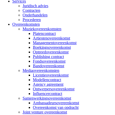
Services
Juridisch advies
Contracten
Onderhandelen
Procederen
Overeenkomsten
Muziekovereenkomsten
Platencontract
Artiestenovereenkomst
Managementovereenkomst
Boekingsovereenkomst
Optreedovereenkomst
Publishing contract
Fondsovereenkomst
Bandovereenkomst
Mediaovereenkomsten
Licentieovereenkomst
Modellencontract
Agency agreement
Ontwerpersovereenkomst
Influencercontract
Samenwerkingsovereenkomst
Ambassadeursovereenkomst
Overeenkomst van opdracht
Joint venture overeenkomst