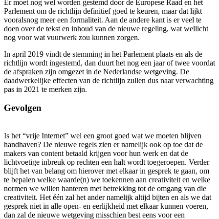
Er moet nog wel worden gestemd door de Europese Raad en het
Parlement om de richtlijn definitief goed te keuren, maar dat lijkt
vooralsnog meer een formaliteit. Aan de andere kant is er veel te
doen over de tekst en inhoud van de nieuwe regeling, wat wellicht
nog voor wat vuurwerk zou kunnen zorgen.
In april 2019 vindt de stemming in het Parlement plaats en als de
richtlijn wordt ingestemd, dan duurt het nog een jaar of twee voordat
de afspraken zijn omgezet in de Nederlandse wetgeving. De
daadwerkelijke effecten van de richtlijn zullen dus naar verwachting
pas in 2021 te merken zijn.
Gevolgen
Is het “vrije Internet” wel een groot goed wat we moeten blijven
handhaven? De nieuwe regels zien er namelijk ook op toe dat de
makers van content betaald krijgen voor hun werk en dat de
lichtvoetige inbreuk op rechten een halt wordt toegeroepen. Verder
blijft het van belang om hierover met elkaar in gesprek te gaan, om
te bepalen welke waarde(n) we toekennen aan creativiteit en welke
normen we willen hanteren met betrekking tot de omgang van die
creativiteit. Het één zal het ander namelijk altijd bijten en als we dat
gesprek niet in alle open- en eerlijkheid met elkaar kunnen voeren,
dan zal de nieuwe wetgeving misschien best eens voor een